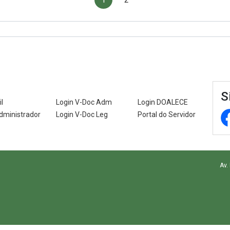
S
l
Login V-Doc Adm
Login DOALECE
dministrador
Login V-Doc Leg
Portal do Servidor
Av.