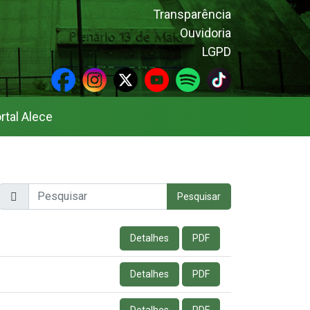
Transparência
Ouvidoria
LGPD
rtal Alece
Pesquisar no site
Pesquisar
Detalhes
PDF
Detalhes
PDF